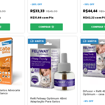
-
28
%
OFF
-
19
%
OFF
R$33,33
R$44,44
8,99
R$45,99
R$5
x
R$31,66
com
Pix
R$42,22
com
Pi
GRÁTIS
GRÁTIS
 Gatos Advocate
Difusor + Refil 4
Elanco
Optimum - ceva
Refil Feliway Optimum 48ml
Adaptação Para Gatos
-
8
%
OFF