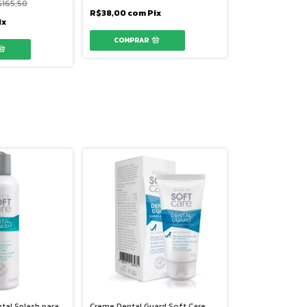
$165,50
R$38,00
com
Pix
ix
tal Splash para
Creme Dental Guard Soft Care