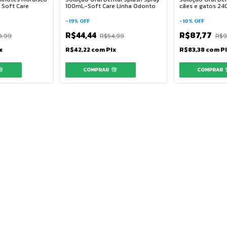
 Soft Care
100mL-Soft Care Linha Odonto
cães e gatos 24
-
19
%
OFF
-
10
%
OFF
R$44,44
R$87,77
9,99
R$54,99
R$9
x
R$42,22
com
Pix
R$83,38
com
P