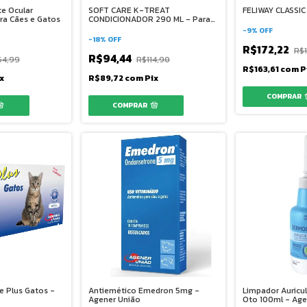
te Ocular
SOFT CARE K-TREAT
FELIWAY CLASSI
ra Cães e Gatos
CONDICIONADOR 290 ML - Para
cães e gatos
-
9
%
OFF
-
18
%
OFF
R$172,22
R$
R$94,44
64,99
R$114,90
R$163,61
com
P
x
R$89,72
com
Pix
e Plus Gatos -
Antiemético Emedron 5mg -
Limpador Auricu
Agener União
Oto 100ml - Age