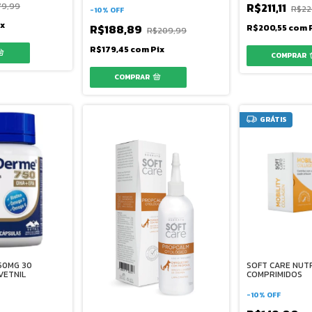
R$211,11
79,99
R$22
-
10
%
OFF
ix
R$188,89
R$200,55
com
R$209,99
R$179,45
com
Pix
GRÁTIS
50MG 30
SOFT CARE NUTR
VETNIL
COMPRIMIDOS
-
10
%
OFF