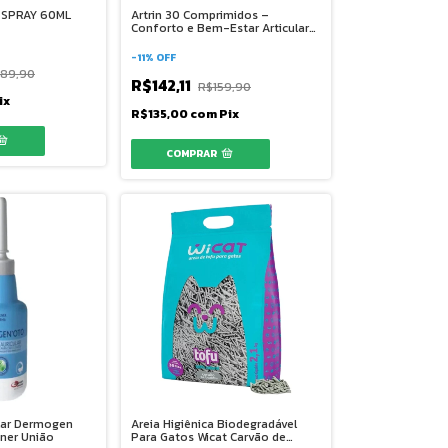
C SPRAY 60ML
Artrin 30 Comprimidos –
Conforto e Bem-Estar Articular
para Pets
-
11
%
OFF
189,90
R$142,11
R$159,90
ix
R$135,00
com
Pix
lar Dermogen
Areia Higiênica Biodegradável
ner União
Para Gatos Wicat Carvão de