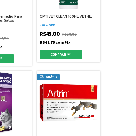
 Remédio Para
OPTIVET CLEAN 100ML VETNIL
es Gatos
-
10
%
OFF
R$45,00
R$50,00
64,90
R$42,75
com
Pix
ix
GRÁTIS