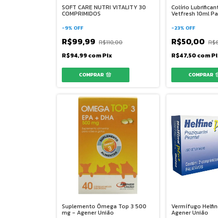
SOFT CARE NUTRI VITALITY 30
Colírio Lubrifican
COMPRIMIDOS
Vetfresh 10ml Pa
-
9
%
OFF
-
23
%
OFF
R$99,99
R$50,00
R$110,00
R$
R$94,99
com
Pix
R$47,50
com
Pi
Suplemento Ômega Top 3 500
Vermífugo Helfin
mg - Agener União
Agener União