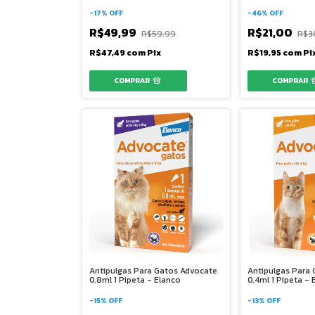
-
17
%
OFF
-
46
%
OFF
R$49,99
R$21,00
R$59,99
R$3
R$47,49
com
Pix
R$19,95
com
Pi
Antipulgas Para Gatos Advocate
Antipulgas Para
0,8ml 1 Pipeta - Elanco
0,4ml 1 Pipeta - 
-
15
%
OFF
-
13
%
OFF