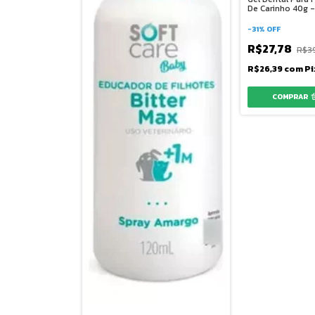
De Carinho 40g -
-
31
%
OFF
R$27,78
R$3
R$26,39
com
Pi