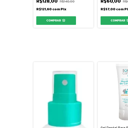
R$128,00
R$60,00
R$140,00
R$
R$121,60
com
Pix
R$57,00
com
P
Gel Dental Para 