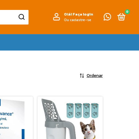
0
Olá!
Faça login
Ou cadastre-se
Ordenar