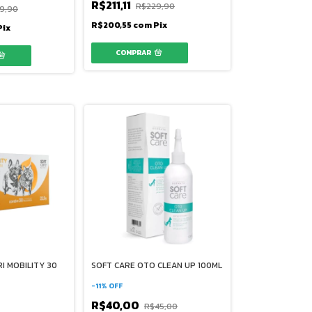
R$211,11
R$229,90
9,90
R$200,55
com
Pix
Pix
I MOBILITY 30
SOFT CARE OTO CLEAN UP 100ML
-
11
%
OFF
R$40,00
R$45,00