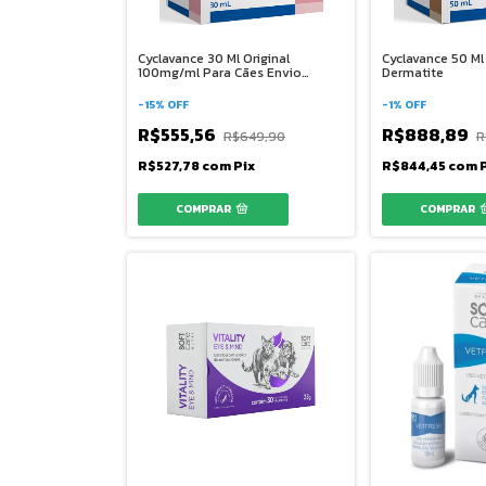
Cyclavance 30 Ml Original
Cyclavance 50 M
100mg/ml Para Cães Envio
Dermatite
Imediato
-
15
%
OFF
-
1
%
OFF
R$555,56
R$888,89
R$649,90
R
R$527,78
com
Pix
R$844,45
com