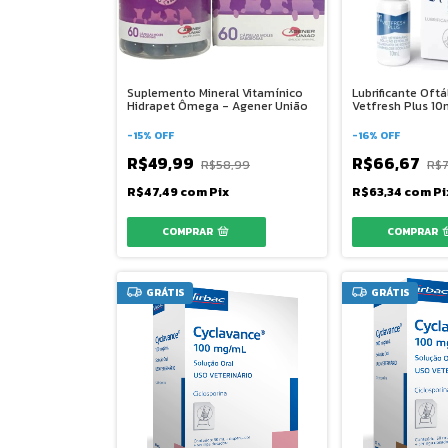
Suplemento Mineral Vitamínico
Lubrificante Oftá
Hidrapet Ômega - Agener União
Vetfresh Plus 10
-
15
%
OFF
-
16
%
OFF
R$49,99
R$66,67
R$58,99
R$7
R$47,49
com
Pix
R$63,34
com
Pi
GRÁTIS
GRÁTIS