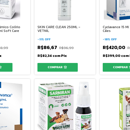
lmico Colírio
SKIN CARE CLEAN 250ML -
Cyclavance 15 M
ml Soft Care
VETNIL
Cães
-
11
%
OFF
-
18
%
OFF
R$86,67
R$420,00
8,99
R$96,99
R
x
R$82,34
com
Pix
R$399,00
com