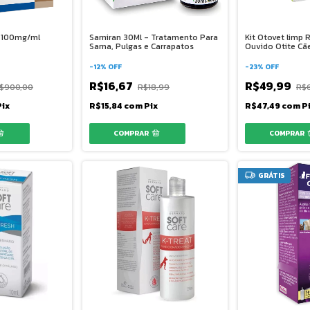
l 100mg/ml
Sarniran 30Ml - Tratamento Para
Kit Otovet limp
Sarna, Pulgas e Carrapatos
Ouvido Otite Cã
-
12
%
OFF
-
23
%
OFF
R$16,67
R$49,99
$900,00
R$18,99
R$
Pix
R$15,84
com
Pix
R$47,49
com
P
GRÁTIS