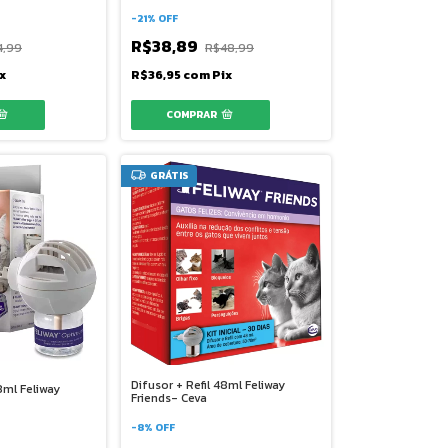
Bambu 2,1kg
-
21
%
OFF
R$38,89
4,99
R$48,99
x
R$36,95
com
Pix
GRÁTIS
Difusor + Refil 48ml Feliway
8ml Feliway
Friends- Ceva
-
8
%
OFF