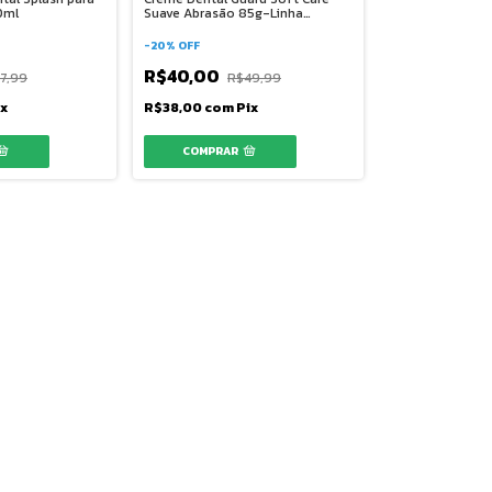
0ml
Suave Abrasão 85g-Linha
Odonto
-
20
%
OFF
R$40,00
7,99
R$49,99
ix
R$38,00
com
Pix