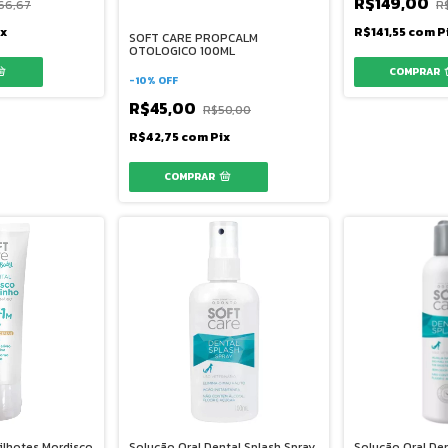
R$149,00
66,67
R
ix
R$141,55
com
P
SOFT CARE PROPCALM
OTOLOGICO 100ML
-
10
%
OFF
R$45,00
R$50,00
R$42,75
com
Pix
Filhotes Mordisco
Solução Oral Dental Splash Spray
Solução Oral Den