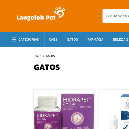
CATEGORIAS
CÃES
GATOS
FARMÁCIA
BELEZA E
Início
>
GATOS
GATOS