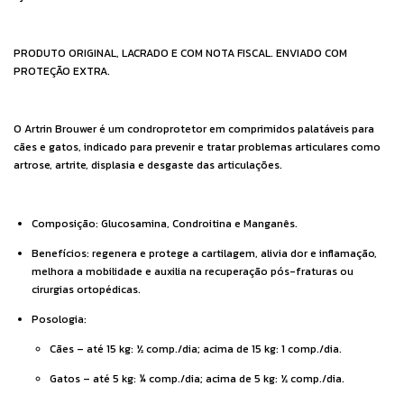
PRODUTO ORIGINAL, LACRADO E COM NOTA FISCAL. ENVIADO COM
PROTEÇÃO EXTRA.
O Artrin Brouwer é um condroprotetor em comprimidos palatáveis para
cães e gatos, indicado para prevenir e tratar problemas articulares como
artrose, artrite, displasia e desgaste das articulações.
Composição: Glucosamina, Condroitina e Manganês.
Benefícios: regenera e protege a cartilagem, alivia dor e inflamação,
melhora a mobilidade e auxilia na recuperação pós-fraturas ou
cirurgias ortopédicas.
Posologia:
Cães – até 15 kg: ½ comp./dia; acima de 15 kg: 1 comp./dia.
Gatos – até 5 kg: ¼ comp./dia; acima de 5 kg: ½ comp./dia.