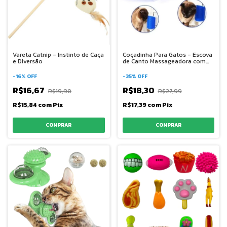
Vareta Catnip - Instinto de Caça
Coçadinha Para Gatos - Escova
e Diversão
de Canto Massageadora com
arranhador catnip
-
16
%
OFF
-
35
%
OFF
R$16,67
R$18,30
R$19,90
R$27,99
R$15,84
com
Pix
R$17,39
com
Pix