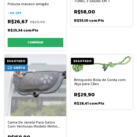
TUNEL 3 SAIDAS EM T
Pelucia macaco amigão
R$58,00
-
11
%
OFF
R$26,67
R$55,10
com
Pix
R$29,99
R$25,34
com
Pix
ESGOTADO
ESGOTADO
GRÁTIS
Brinquedo Bola de Corda com
Alça para Cães
R$29,90
R$28,41
com
Pix
Cama De Janela Para Gatos
Com Ventosas Modelo Ninho
Premium