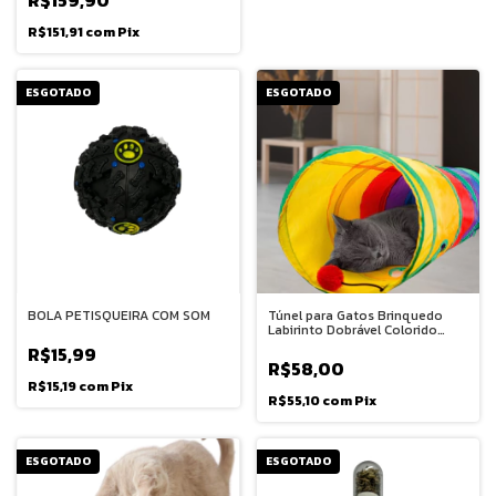
R$159,90
R$151,91
com
Pix
ESGOTADO
ESGOTADO
BOLA PETISQUEIRA COM SOM
Túnel para Gatos Brinquedo
Labirinto Dobrável Colorido
Instinto de caça Felino
R$15,99
Interativo Animais Pet Diversão
R$58,00
R$15,19
com
Pix
R$55,10
com
Pix
ESGOTADO
ESGOTADO