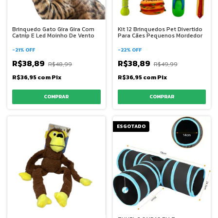
Brinquedo Gato Gira Gira Com
Kit 12 Brinquedos Pet Divertido
Catnip E Led Moinho De Vento
Para Cães Pequenos Mordedor
-
21
%
OFF
-
22
%
OFF
R$38,89
R$38,89
R$48,99
R$49,99
R$36,95
com
Pix
R$36,95
com
Pix
ESGOTADO