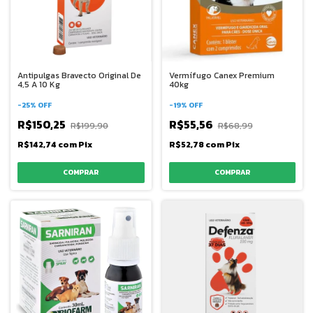
Antipulgas Bravecto Original De
Vermífugo Canex Premium
4,5 A 10 Kg
40kg
-
25
%
OFF
-
19
%
OFF
R$150,25
R$55,56
R$199,90
R$68,99
R$142,74
com
Pix
R$52,78
com
Pix