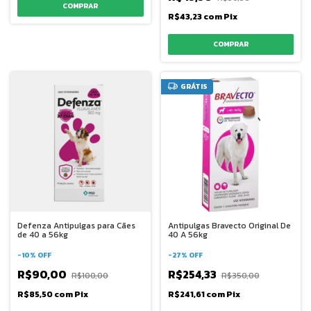
R$43,23
com
Pix
GRÁTIS
Defenza Antipulgas para Cães
Antipulgas Bravecto Original De
de 40 a 56kg
40 A 56kg
-
10
%
OFF
-
27
%
OFF
R$90,00
R$254,33
R$100,00
R$350,00
R$85,50
com
Pix
R$241,61
com
Pix