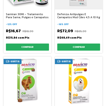
Sarniran 30Ml - Tratamento
Defenza Antipulgas E
Para Sarna, Pulgas e Carrapatos
Carrapatos Msd Cães 4,5 A 10 Kg
-
12
%
OFF
-
16
%
OFF
R$16,67
R$72,09
R$18,99
R$85,99
R$15,84
com
Pix
R$68,49
com
Pix
GRÁTIS
GRÁTIS