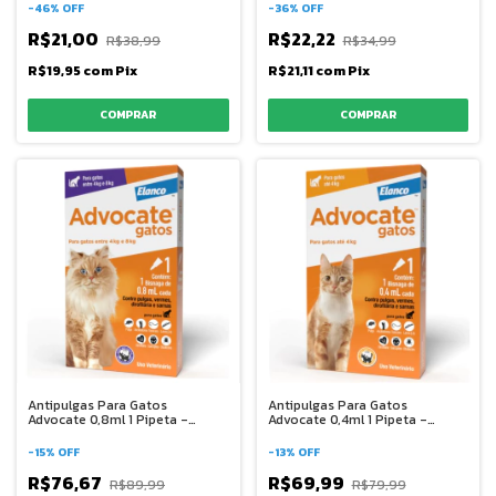
-
46
%
OFF
-
36
%
OFF
R$21,00
R$22,22
R$38,99
R$34,99
R$19,95
com
Pix
R$21,11
com
Pix
Antipulgas Para Gatos
Antipulgas Para Gatos
Advocate 0,8ml 1 Pipeta -
Advocate 0,4ml 1 Pipeta -
Elanco
Elanco
-
15
%
OFF
-
13
%
OFF
R$76,67
R$69,99
R$89,99
R$79,99