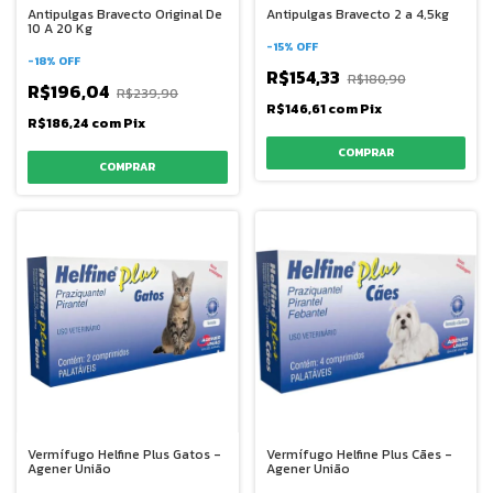
Antipulgas Bravecto Original De
Antipulgas Bravecto 2 a 4,5kg
10 A 20 Kg
-
15
%
OFF
-
18
%
OFF
R$154,33
R$180,90
R$196,04
R$239,90
R$146,61
com
Pix
R$186,24
com
Pix
Vermífugo Helfine Plus Gatos -
Vermífugo Helfine Plus Cães -
Agener União
Agener União