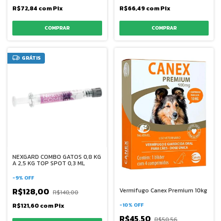
R$72,84
com
Pix
R$66,49
com
Pix
GRÁTIS
NEXGARD COMBO GATOS 0,8 KG
A 2,5 KG TOP SPOT 0,3 ML
-
9
%
OFF
R$128,00
Vermifugo Canex Premium 10kg
R$140,00
-
10
%
OFF
R$121,60
com
Pix
R$45,50
R$50,56