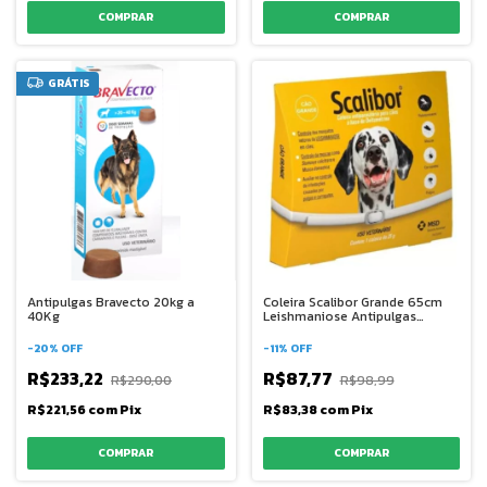
GRÁTIS
Antipulgas Bravecto 20kg a
Coleira Scalibor Grande 65cm
40Kg
Leishmaniose Antipulgas
Moscas
-
20
%
OFF
-
11
%
OFF
R$233,22
R$87,77
R$290,00
R$98,99
R$221,56
com
Pix
R$83,38
com
Pix