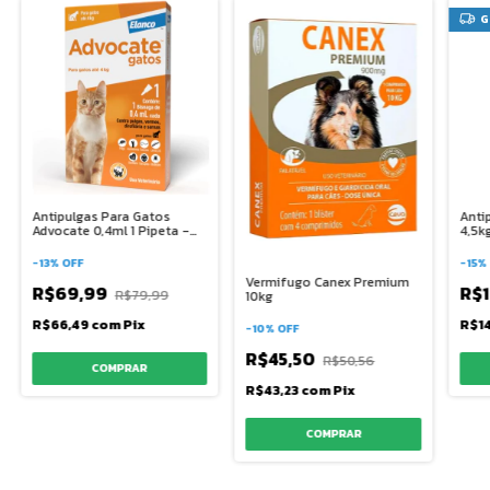
G
Antipulgas Para Gatos
Anti
Advocate 0,4ml 1 Pipeta -
4,5k
Elanco
-
13
%
OFF
-
15
%
Vermifugo Canex Premium
R$69,99
R$1
R$79,99
10kg
R$66,49
com
Pix
R$1
-
10
%
OFF
R$45,50
R$50,56
R$43,23
com
Pix