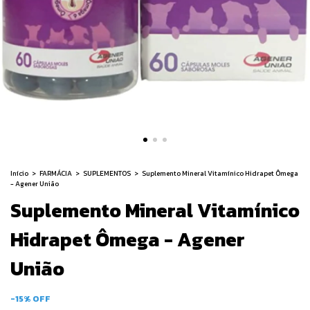
Início
>
FARMÁCIA
>
SUPLEMENTOS
>
Suplemento Mineral Vitamínico Hidrapet Ômega
- Agener União
Suplemento Mineral Vitamínico
Hidrapet Ômega - Agener
União
-
15
%
OFF