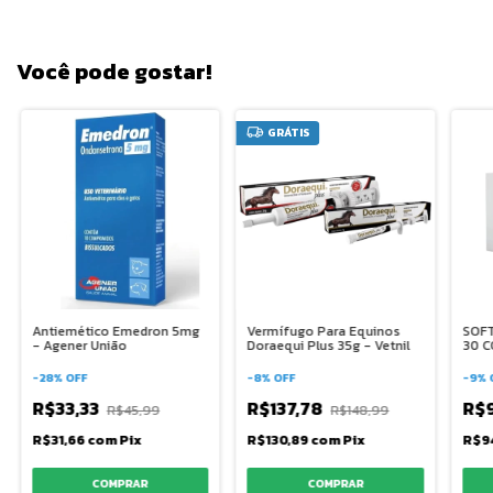
Você pode gostar!
GRÁTIS
Antiemético Emedron 5mg
Vermífugo Para Equinos
SOFT
- Agener União
Doraequi Plus 35g - Vetnil
30 
-
28
%
OFF
-
8
%
OFF
-
9
%
R$33,33
R$137,78
R$
R$45,99
R$148,99
R$31,66
com
Pix
R$130,89
com
Pix
R$9