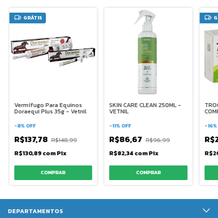
GRÁTIS
G
Vermífugo Para Equinos
SKIN CARE CLEAN 250ML -
TROC
Doraequi Plus 35g - Vetnil
VETNIL
COM
-
8
%
OFF
-
11
%
OFF
-
16
R$137,78
R$86,67
R$2
R$148,99
R$96,99
R$130,89
com
Pix
R$82,34
com
Pix
R$2
DEPARTAMENTOS