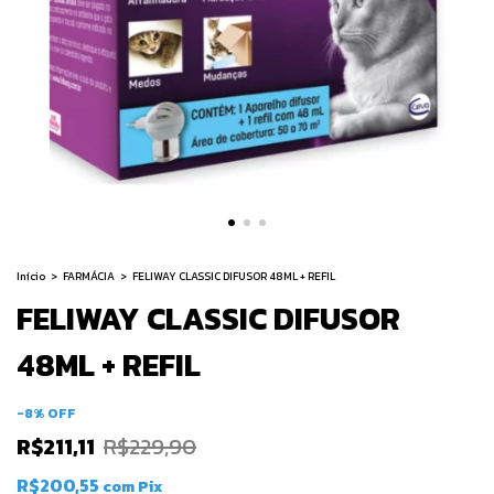
Início
>
FARMÁCIA
>
FELIWAY CLASSIC DIFUSOR 48ML + REFIL
FELIWAY CLASSIC DIFUSOR
48ML + REFIL
-
8
%
OFF
R$211,11
R$229,90
R$200,55
com
Pix