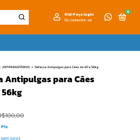
0
Olá!
Faça login
Ou cadastre-se
>
ANTIPARASITÁRIOS
>
Defenza Antipulgas para Cães de 40 a 56kg
a Antipulgas para Cães
a 56kg
R$100,00
Pix
sem juros