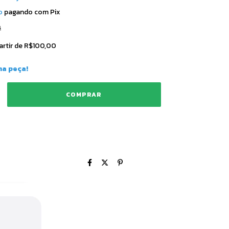
o
pagando com Pix
s
artir de
R$100,00
ma peça!