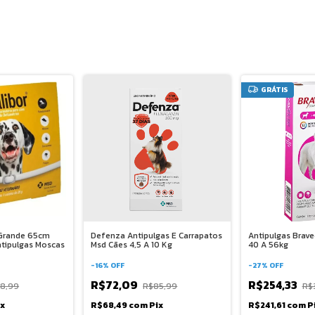
GRÁTIS
r Grande 65cm
Defenza Antipulgas E Carrapatos
Antipulgas Brave
tipulgas Moscas
Msd Cães 4,5 A 10 Kg
40 A 56kg
-
16
%
OFF
-
27
%
OFF
R$72,09
R$254,33
8,99
R$85,99
R$
ix
R$68,49
com
Pix
R$241,61
com
P