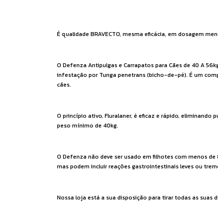
É qualidade BRAVECTO, mesma eficácia, em dosagem menor
O Defenza Antipulgas e Carrapatos para Cães de 40 A 56kg
infestação por Tunga penetrans (bicho-de-pé). É um compr
cães.
O princípio ativo, Fluralaner, é eficaz e rápido, eliminan
peso mínimo de 40kg.
O Defenza não deve ser usado em filhotes com menos de 8 
mas podem incluir reações gastrointestinais leves ou tre
Nossa loja está a sua disposição para tirar todas as su