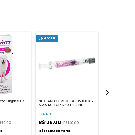
GRÁTIS
GRÁTIS
cto Original De
NEXGARD COMBO GATOS 0,8 KG
Antipulgas Brave
A 2,5 KG TOP SPOT 0,3 ML
-
15
%
OFF
-
9
%
OFF
R$154,33
R$128,00
R$1
350,00
R$140,00
R$146,61
com
P
ix
R$121,60
com
Pix