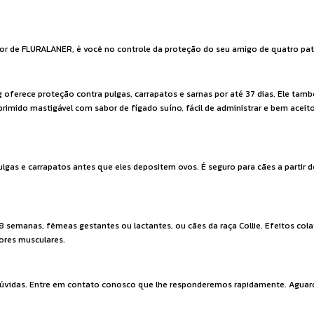
 de FLURALANER, é você no controle da proteção do seu amigo de quatro pat
 oferece proteção contra pulgas, carrapatos e sarnas por até 37 dias. Ele tam
imido mastigável com sabor de fígado suíno, fácil de administrar e bem aceito
do pulgas e carrapatos antes que eles depositem ovos. É seguro para cães a parti
semanas, fêmeas gestantes ou lactantes, ou cães da raça Collie. Efeitos colat
mores musculares.
as dúvidas. Entre em contato conosco que lhe responderemos rapidamente. Agu