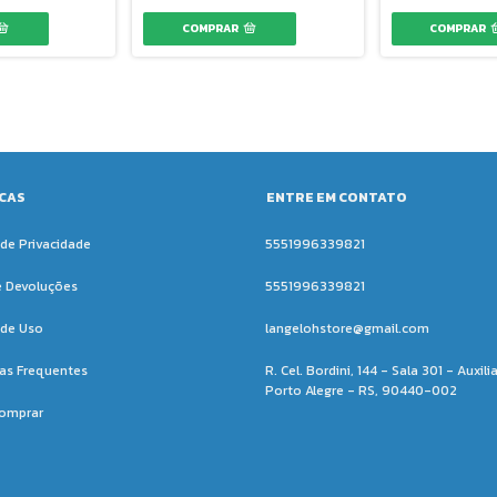
ICAS
ENTRE EM CONTATO
 de Privacidade
5551996339821
e Devoluções
5551996339821
de Uso
langelohstore@gmail.com
as Frequentes
R. Cel. Bordini, 144 - Sala 301 - Auxili
Porto Alegre - RS, 90440-002
omprar