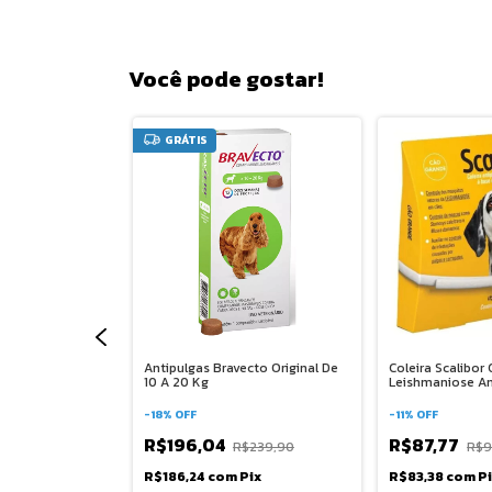
Você pode gostar!
GRÁTIS
 Gatos Advocate
Antipulgas Bravecto Original De
Coleira Scalibo
 Elanco
10 A 20 Kg
Leishmaniose An
-
18
%
OFF
-
11
%
OFF
R$196,04
R$87,77
79,99
R$239,90
R$9
ix
R$186,24
com
Pix
R$83,38
com
P