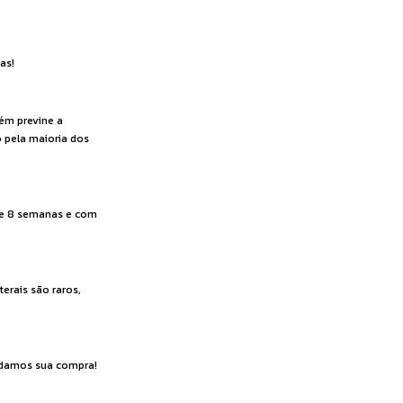
as!
bém previne a
 pela maioria dos
r de 8 semanas e com
erais são raros,
ardamos sua compra!