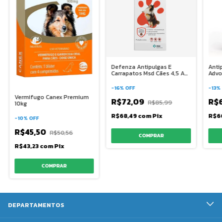
Defenza Antipulgas E
Anti
Carrapatos Msd Cães 4,5 A
Advo
10 Kg
Elan
-
16
%
OFF
-
13
%
Vermifugo Canex Premium
R$72,09
R$
R$85,99
10kg
R$68,49
com
Pix
R$6
-
10
%
OFF
R$45,50
R$50,56
R$43,23
com
Pix
DEPARTAMENTOS