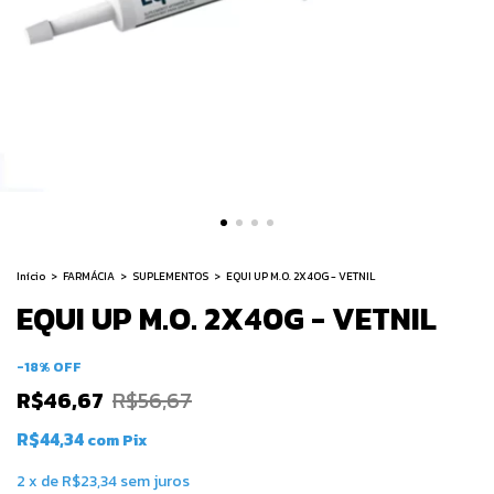
Início
>
FARMÁCIA
>
SUPLEMENTOS
>
EQUI UP M.O. 2X40G - VETNIL
EQUI UP M.O. 2X40G - VETNIL
-
18
%
OFF
R$46,67
R$56,67
R$44,34
com
Pix
2
x
de
R$23,34
sem juros