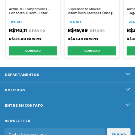
Artrin 30 Comprimidos –
Suplemento Mineral
Anti
Conforto e Bem-Estar
Vitamínico Hidrapet Ômega
- Ag
Articular para Pets
- Agener União
-
11
%
OFF
-
15
%
OFF
-
28
R$142,11
R$49,99
R$3
R$159,90
R$58,99
R$135,00
com
Pix
R$47,49
com
Pix
R$3
DEPARTAMENTOS
POLITICAS
ENTRE EM CONTATO
NEWSLETTER