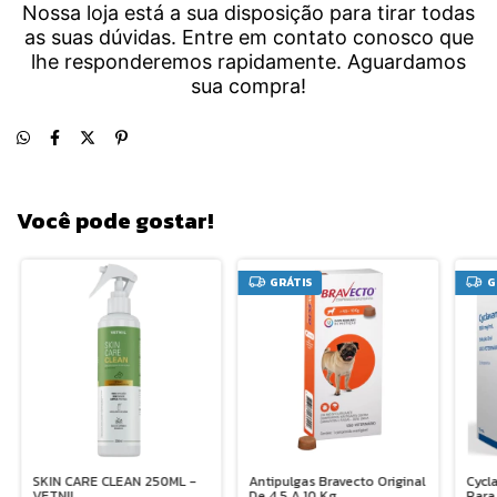
Nossa loja está a sua disposição para tirar todas
as suas dúvidas. Entre em contato conosco que
lhe responderemos rapidamente. Aguardamos
sua compra!
Você pode gostar!
GRÁTIS
G
SKIN CARE CLEAN 250ML -
Antipulgas Bravecto Original
Cycl
VETNIL
De 4,5 A 10 Kg
Para