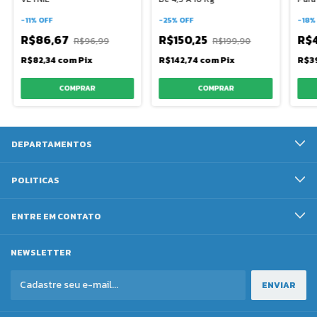
-
11
%
OFF
-
25
%
OFF
-
18
R$86,67
R$150,25
R$
R$96,99
R$199,90
R$82,34
com
Pix
R$142,74
com
Pix
R$3
DEPARTAMENTOS
POLITICAS
ENTRE EM CONTATO
NEWSLETTER