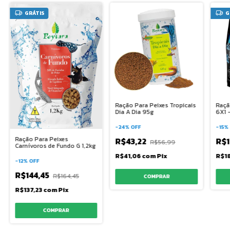
GRÁTIS
G
Ração Para Peixes Tropicais
Raçã
Dia A Dia 95g
6X1 -
-
24
%
OFF
-
15
%
Ração Para Peixes
R$43,22
R$1
R$56,99
Carnívoros de Fundo G 1,2kg
R$41,06
com
Pix
R$1
-
12
%
OFF
R$144,45
R$164,45
R$137,23
com
Pix