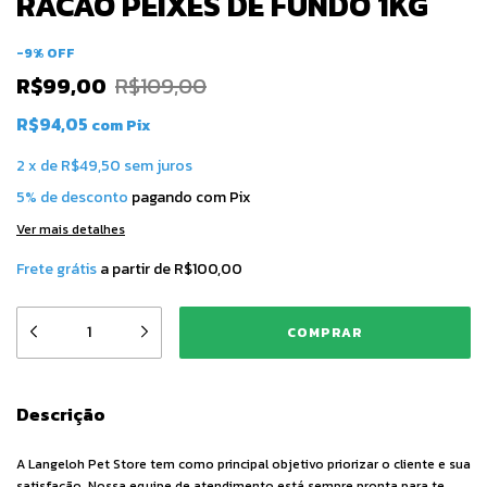
RACAO PEIXES DE FUNDO 1KG
-
9
%
OFF
R$99,00
R$109,00
R$94,05
com
Pix
2
x
de
R$49,50
sem juros
5% de desconto
pagando com Pix
Ver mais detalhes
Frete grátis
a partir de
R$100,00
Descrição
A Langeloh Pet Store tem como principal objetivo priorizar o cliente e sua
satisfação. Nossa equipe de atendimento está sempre pronta para te