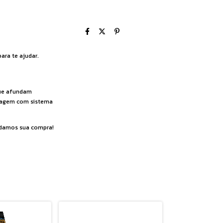
ara te ajudar.
que afundam
balagem com sistema
ardamos sua compra!