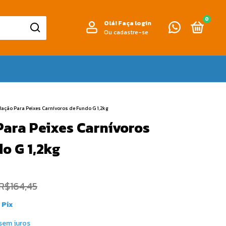
0
Olá!
Faça login
Ou cadastre-se
Ração Para Peixes Carnívoros de Fundo G 1,2kg
Para Peixes Carnívoros
o G 1,2kg
R$164,45
Pix
sem juros