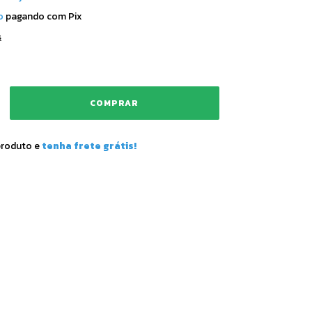
o
pagando com Pix
s
produto e
tenha frete grátis!