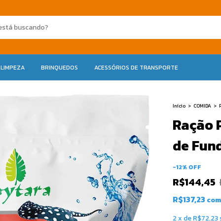
 LIMPEZA
BRINQUEDOS
ACESSÓRIOS DE TRANSPORTE
Início
>
COMIDA
>
Ração 
de Fund
-
12
%
OFF
R$144,45
R$137,23
com
2
x
de
R$72,23