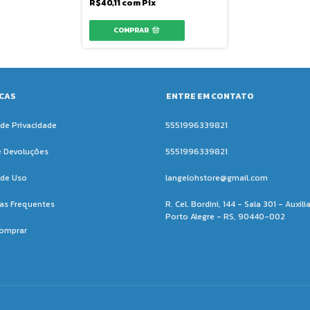
R$40,11
com
Pix
ICAS
ENTRE EM CONTATO
 de Privacidade
5551996339821
e Devoluções
5551996339821
de Uso
langelohstore@gmail.com
as Frequentes
R. Cel. Bordini, 144 - Sala 301 - Auxili
Porto Alegre - RS, 90440-002
omprar