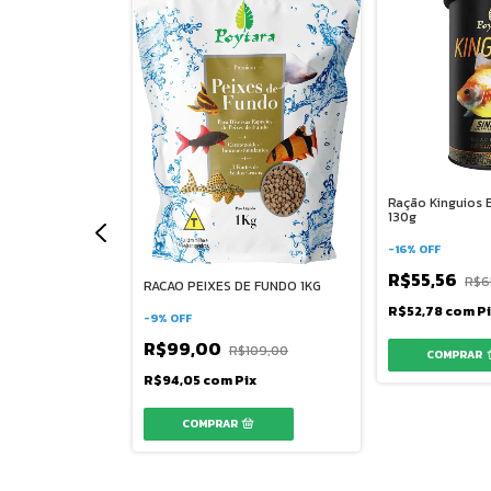
s Tropicais Dia
Ração Kinguios B
130g
-
16
%
OFF
R$55,56
6,99
R$6
RACAO PEIXES DE FUNDO 1KG
ix
R$52,78
com
P
-
9
%
OFF
R$99,00
R$109,00
R$94,05
com
Pix