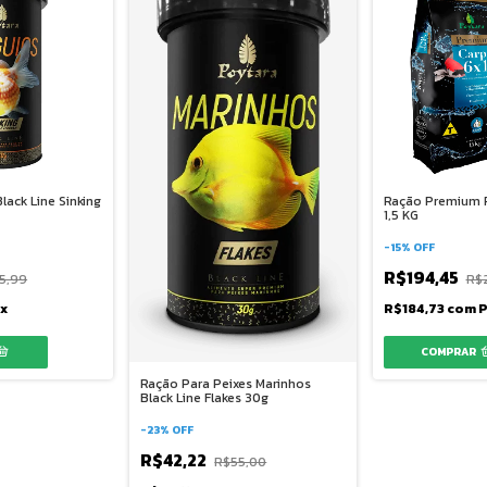
lack Line Sinking
Ração Premium P
1,5 KG
-
15
%
OFF
R$194,45
5,99
R$
ix
R$184,73
com
P
Ração Para Peixes Marinhos
Black Line Flakes 30g
-
23
%
OFF
R$42,22
R$55,00