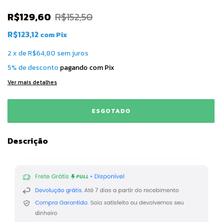
R$129,60
R$152,50
R$123,12
com
Pix
2
x
de
R$64,80
sem juros
5% de desconto
pagando com Pix
Ver mais detalhes
Descrição