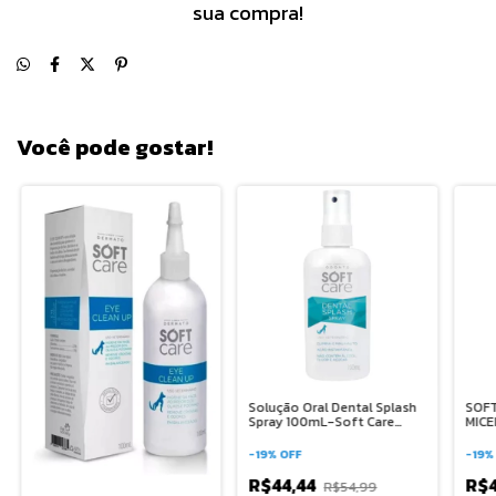
sua compra!
Você pode gostar!
Solução Oral Dental Splash
SOF
Spray 100mL-Soft Care
MICE
Linha Odonto
e ga
-
19
%
OFF
-
19
R$44,44
R$
R$54,99