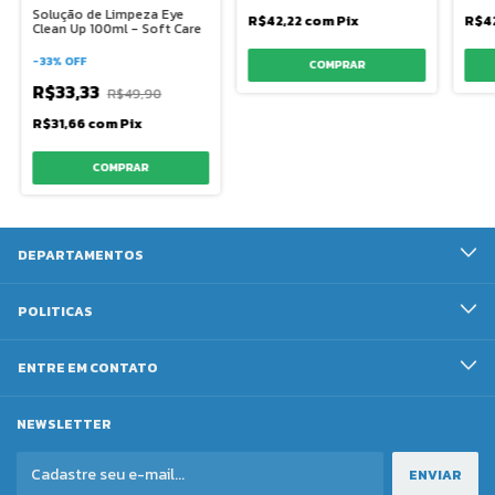
Solução de Limpeza Eye
R$42,22
com
Pix
R$4
Clean Up 100ml - Soft Care
-
33
%
OFF
R$33,33
R$49,90
R$31,66
com
Pix
DEPARTAMENTOS
POLITICAS
ENTRE EM CONTATO
NEWSLETTER