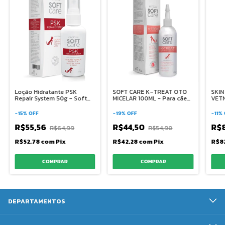
Loção Hidratante PSK
SOFT CARE K-TREAT OTO
SKIN
Repair System 50g - Soft
MICELAR 100ML - Para cães
VETN
Care
e gatos
-
15
%
OFF
-
19
%
OFF
-
11
%
R$55,56
R$44,50
R$
R$64,99
R$54,90
R$52,78
com
Pix
R$42,28
com
Pix
R$8
DEPARTAMENTOS