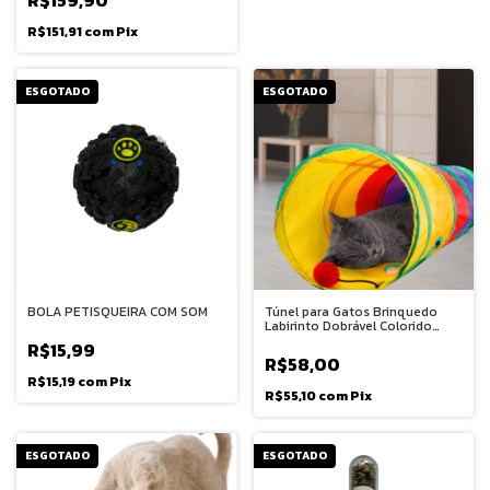
R$159,90
R$151,91
com
Pix
ESGOTADO
ESGOTADO
BOLA PETISQUEIRA COM SOM
Túnel para Gatos Brinquedo
Labirinto Dobrável Colorido
Instinto de caça Felino
R$15,99
Interativo Animais Pet Diversão
R$58,00
R$15,19
com
Pix
R$55,10
com
Pix
ESGOTADO
ESGOTADO