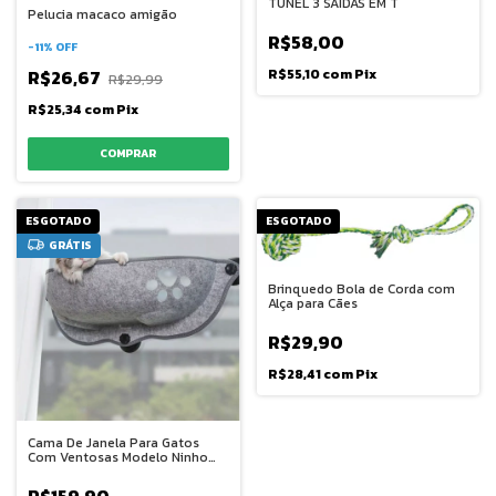
TUNEL 3 SAIDAS EM T
Pelucia macaco amigão
R$58,00
-
11
%
OFF
R$26,67
R$55,10
com
Pix
R$29,99
R$25,34
com
Pix
ESGOTADO
ESGOTADO
GRÁTIS
Brinquedo Bola de Corda com
Alça para Cães
R$29,90
R$28,41
com
Pix
Cama De Janela Para Gatos
Com Ventosas Modelo Ninho
Premium