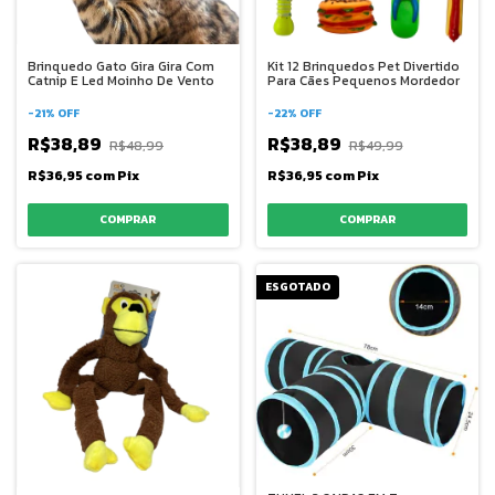
Brinquedo Gato Gira Gira Com
Kit 12 Brinquedos Pet Divertido
Catnip E Led Moinho De Vento
Para Cães Pequenos Mordedor
-
21
%
OFF
-
22
%
OFF
R$38,89
R$38,89
R$48,99
R$49,99
R$36,95
com
Pix
R$36,95
com
Pix
ESGOTADO