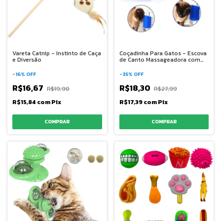
Vareta Catnip - Instinto de Caça
Coçadinha Para Gatos - Escova
e Diversão
de Canto Massageadora com
arranhador catnip
-
16
%
OFF
-
35
%
OFF
R$16,67
R$18,30
R$19,90
R$27,99
R$15,84
com
Pix
R$17,39
com
Pix